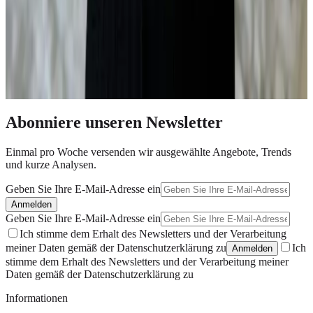
1
.
Strände in Maskat und im nördlichen Oman
2
.
Zentralküste – Natur und Weite
3
.
Südlicher Oman – die paradiesischen Strände der Region
Dhofar
4
.
Inseln und die unberührtesten Strände des Omans
5
.
Warum ziehen die Strände des Omans Investoren an?
6
.
Wie wählt man den besten Standort am Meer aus?
7
.
Träumen Sie von einer Immobilie am Strand im Oman?
Abonniere unseren Newsletter
Einmal pro Woche versenden wir ausgewählte Angebote, Trends
und kurze Analysen.
Geben Sie Ihre E-Mail-Adresse ein
Anmelden
Geben Sie Ihre E-Mail-Adresse ein
Ich stimme dem Erhalt des Newsletters und der Verarbeitung
meiner Daten gemäß der Datenschutzerklärung zu
Ich
Anmelden
stimme dem Erhalt des Newsletters und der Verarbeitung meiner
Daten gemäß der Datenschutzerklärung zu
Informationen