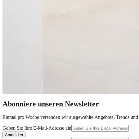
Lass uns über deine Investition sprechen
Unverbindlich zum Start
Transparente Kosten und Formalitäten
Umfassende Beratungsunterstützung
Termin vereinbaren
Inhaltsverzeichnis:
Abonniere unseren Newsletter
Einmal pro Woche versenden wir ausgewählte Angebote, Trends und 
Geben Sie Ihre E-Mail-Adresse ein
Anmelden