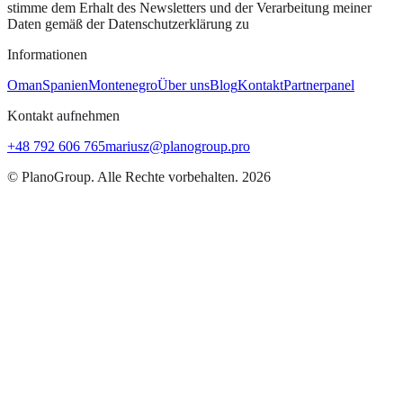
stimme dem Erhalt des Newsletters und der Verarbeitung meiner
Daten gemäß der Datenschutzerklärung zu
Informationen
Oman
Spanien
Montenegro
Über uns
Blog
Kontakt
Partnerpanel
Kontakt aufnehmen
+48 792 606 765
mariusz@planogroup.pro
© PlanoGroup. Alle Rechte vorbehalten. 2026