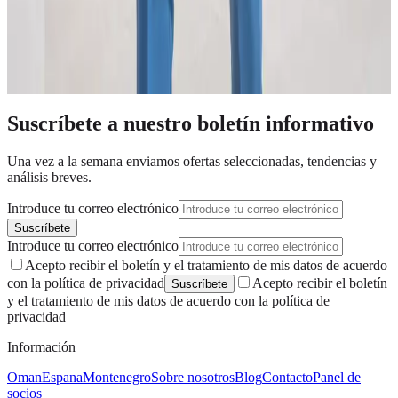
Índice:
1
.
Mascate: la capital que cobra impulso
2
.
Sohar: el corazón industrial que apuesta por la logística
3
.
Salalah: el oasis verde y el futuro turístico del sur
4
.
El denominador común: el desarrollo de la infraestructura
Suscríbete a nuestro boletín informativo
Una vez a la semana enviamos ofertas seleccionadas, tendencias y
análisis breves.
Introduce tu correo electrónico
Suscríbete
Introduce tu correo electrónico
Acepto recibir el boletín y el tratamiento de mis datos de acuerdo
con la política de privacidad
Acepto recibir el boletín
Suscríbete
y el tratamiento de mis datos de acuerdo con la política de
privacidad
Información
Oman
Espana
Montenegro
Sobre nosotros
Blog
Contacto
Panel de
socios