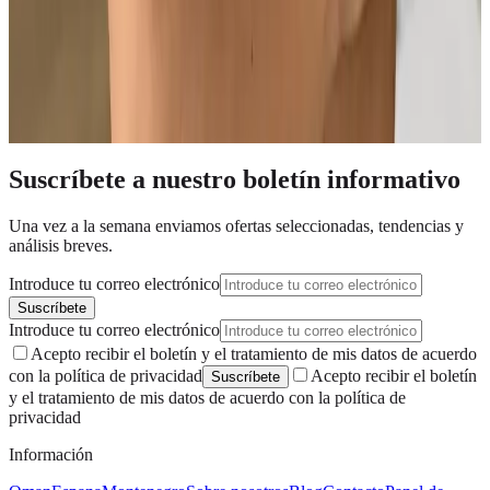
2
.
La importancia de la temporada de Khareef para el
desarrollo del turismo
3
.
Desarrollo del turismo y el mercado inmobiliario en Omán
4
.
Regiones que más se benefician del desarrollo del turismo
5
.
Desafíos y limitaciones del mercado inmobiliario
6
.
Perspectivas para los próximos años
7
.
Resumen
Suscríbete a nuestro boletín informativo
Una vez a la semana enviamos ofertas seleccionadas, tendencias y
análisis breves.
Introduce tu correo electrónico
Suscríbete
Introduce tu correo electrónico
Acepto recibir el boletín y el tratamiento de mis datos de acuerdo
con la política de privacidad
Acepto recibir el boletín
Suscríbete
y el tratamiento de mis datos de acuerdo con la política de
privacidad
Información