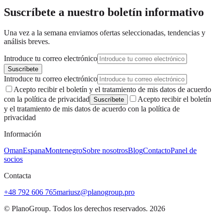
Suscríbete a nuestro boletín informativo
Una vez a la semana enviamos ofertas seleccionadas, tendencias y
análisis breves.
Introduce tu correo electrónico
Suscríbete
Introduce tu correo electrónico
Acepto recibir el boletín y el tratamiento de mis datos de acuerdo
con la política de privacidad
Acepto recibir el boletín
Suscríbete
y el tratamiento de mis datos de acuerdo con la política de
privacidad
Información
Oman
Espana
Montenegro
Sobre nosotros
Blog
Contacto
Panel de
socios
Contacta
+48 792 606 765
mariusz@planogroup.pro
© PlanoGroup. Todos los derechos reservados. 2026