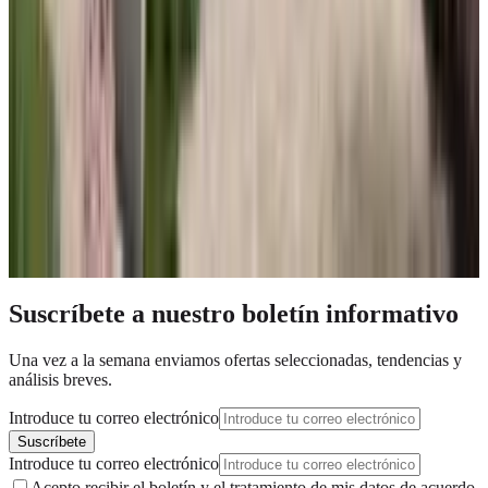
El precio varía según el modelo y la disponibilidad
722 100 €
Ubicación
Mijas
Metraje
²
²
83
m
- 113
m
Dormitorios
2
Baños
1
Cocinas
1
Categoría
MERCADO PRIMARIO
Tipo
Apartamento
Consultar disponibilidad
Suscríbete a nuestro boletín informativo
Una vez a la semana enviamos ofertas seleccionadas, tendencias y
análisis breves.
Introduce tu correo electrónico
Suscríbete
Introduce tu correo electrónico
Acepto recibir el boletín y el tratamiento de mis datos de acuerdo