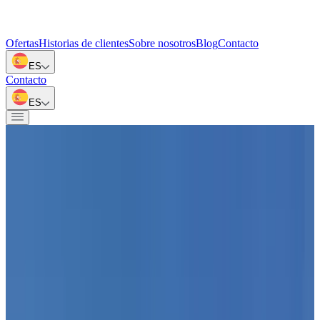
Ofertas
Historias de clientes
Sobre nosotros
Blog
Contacto
ES
Contacto
ES
Volver a las ofertas
Mijas, Málaga, España
Vitta Marina | Apartamentos con vistas al mar en
Mijas cerca de la playa
Vitta Marina es una moderna promoción en Mijas, situada entre La
Cala de Mijas y Fuengirola, a solo 2 minutos a pie de la playa de
Playamarina y a unos 25 minutos del aeropuerto de Málaga.
Características adicionales
Cocina totalmente equipada