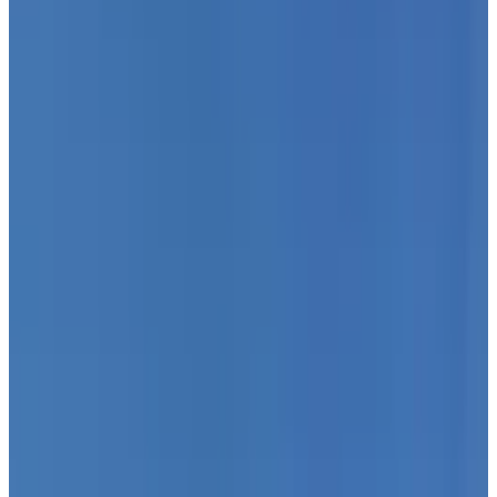
Grandes ventanales que proporcionan mucha luz
Orientación suroeste
Jardines comunitarios, piscina y gimnasio
Garaje y trastero incluidos en el precio
Inversión segura y cerrada
Galería de fotos
Sobre bienes raíces
El proyecto consta de 72 apartamentos de 2, 3 y 4 dormitorios, con
orientación sur y suroeste y vistas al mar, con jardines en la planta
baja y amplias terrazas en los áticos. La urbanización cuenta con
zonas verdes, piscina, gimnasio y zona recreativa, y cada
apartamento dispone de plaza de garaje y trastero, lo que la hace
atractiva tanto para vivir como para invertir.
Ubicación
El tiempo