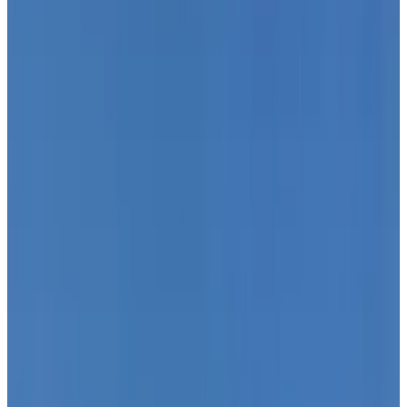
Primavera
Temp. media
20°C
Cant. prom. de precipitaciones
30-50 mm
Verano
Temp. media
28°C
Cant. prom. de precipitaciones
5-15 mm
Otoño
Temp. media