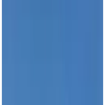
21°C
Cant. prom. de precipitaciones
60-100 mm
Invierno
Temp. media
14°C
Cant. prom. de precipitaciones
70-150 mm
El aeropuerto más cercano
Aeropuerto de Málaga
20 min en coche