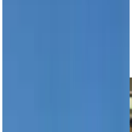
Ver en el mapa
¿Te interesa esta oferta?
Completa los siguientes datos y nos pondremos en contacto contigo
lo antes posible
Nombre y Apellido
Teléfono
Dirección de correo electrónico
Acepto ser contactado en relación con mi consulta y el
tratamiento de mis datos de acuerdo con la Política de Privacidad.
Enviar mensaje