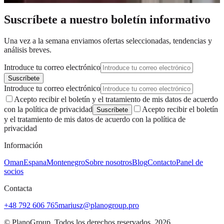
Suscríbete a nuestro boletín informativo
Una vez a la semana enviamos ofertas seleccionadas, tendencias y
análisis breves.
Introduce tu correo electrónico
Suscríbete
Introduce tu correo electrónico
Acepto recibir el boletín y el tratamiento de mis datos de acuerdo
con la política de privacidad
Acepto recibir el boletín
Suscríbete
y el tratamiento de mis datos de acuerdo con la política de
privacidad
Información
Oman
Espana
Montenegro
Sobre nosotros
Blog
Contacto
Panel de
socios
Contacta
+48 792 606 765
mariusz@planogroup.pro
© PlanoGroup. Todos los derechos reservados. 2026