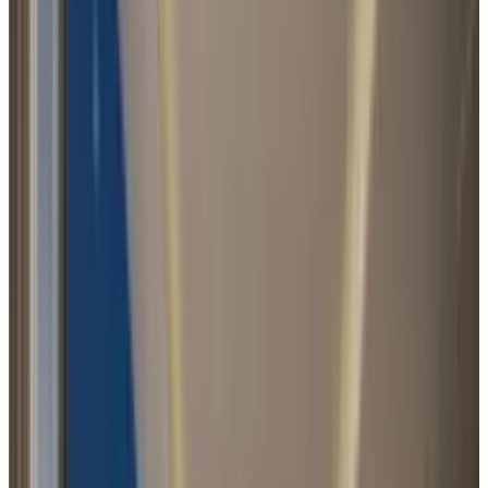
Lato
Śr. temperatura
36°C
Śr. ilości opadów
0-5 mm
Jesień
Śr. temperatura
32°C
Śr. ilości opadów
0-10 mm
Zima
Śr. temperatura
24°C