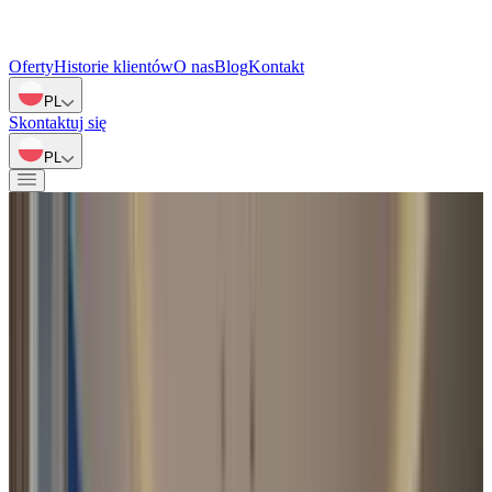
Oferty
Historie klientów
O nas
Blog
Kontakt
PL
Skontaktuj się
PL
Wróć do ofert
Muscat, Oman
Amour Sans Detour | Luksusowe wille na klifie z
widokiem na ocean
Ekskluzywne wille na klifie w Muscat oferujące panoramiczne
widoki na Ocean Indyjski, prywatność oraz nowoczesny luksus w
prestiżowej lokalizacji.
Dodatkowe cechy
Widok na ocean z klifu