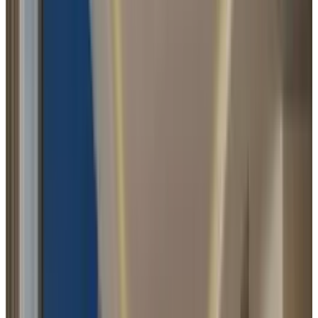
Śr. ilości opadów
10-30 mm
Najbliższe lotnisko
Muscat Airport
55 minut jazdy samochodem
Zobacz na mapie
Zainteresowany tą ofertą?
Wypełnij poniższe dane a my odezwiemy się najszybciej jak to
możliwe
Imię i Nazwisko
Telefon
Adres email