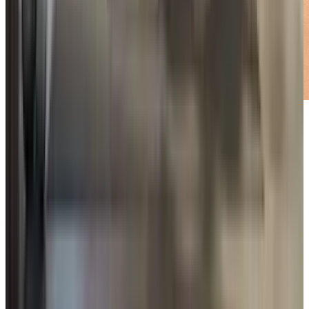
Eksperci PlanoGroup
Odpowiadamy do 24h
Podsumowanie oferty
Cena zależna od wariantu i dostępności
1 551 500 zł
Lokalizacja
Muscat
Metraż
²
100
m
Sypialnie
3
Łazienki
2