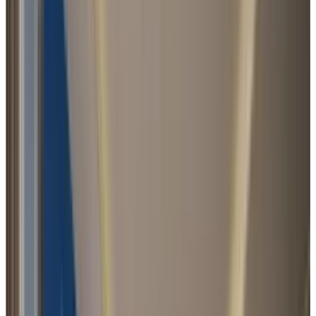
Każda willa posiada taras, prywatny ogród oraz funkcjonalny
układ przestrzeni
Wysokiej jakości materiały oraz inteligentne systemy domowe
podnoszą komfort życia
Lokalizacja zapewnia szybki dostęp do lotniska, plaż oraz
luksusowych resortów
Lokalizacja
Pogoda
Wiosna
Śr. temperatura
30°C
Śr. ilości opadów
10-30 mm