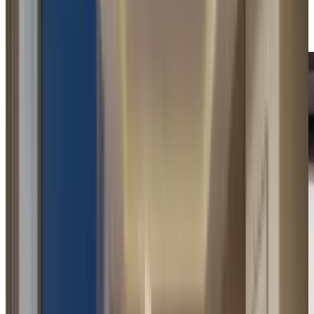
Województwo
Wyrażam zgodę na kontakt w sprawie zapytania i przetwarzanie
danych zgodnie z Polityką Prywatności.
Wyślij wiadomość