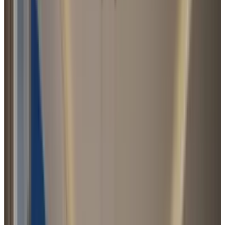
Prywatne wille
Nowoczesna architektura
Taras i ogród
Inteligentny dom
Prestiżowa lokalizacja
Galeria zdjęć
O nieruchomości
Inwestycja została zaprojektowana z myślą o prywatności,
widokach oraz najwyższym standardzie życia.
Amour Sans Detour to kolekcja luksusowych willi z 3
sypialniami w prestiżowej społeczności AIDA
Położenie 130 metrów nad poziomem morza zapewnia
spektakularne widoki na Ocean Indyjski
Nowoczesna architektura z dużymi przeszkleniami łączy
wnętrza z otaczającym krajobrazem